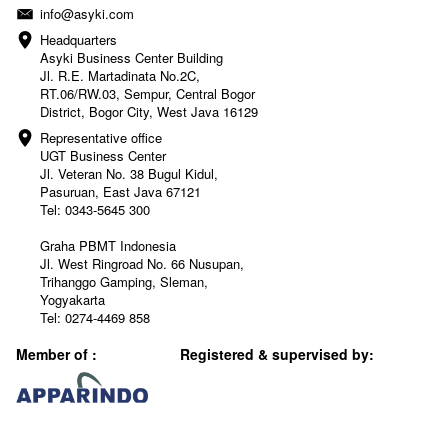
info@asyki.com
Headquarters

Asyki Business Center Building

Jl. R.E. Martadinata No.2C, 
RT.06/RW.03, Sempur, Central Bogor 
District, Bogor City, West Java 16129
Representative office

UGT Business Center

Jl. Veteran No. 38 Bugul Kidul, 
Pasuruan, East Java 67121

Tel: 0343-5645 300

Graha PBMT Indonesia

Jl. West Ringroad No. 66 Nusupan, 
Trihanggo Gamping, Sleman, 
Yogyakarta

Tel: 0274-4469 858
Member of :
Registered & supervised by: