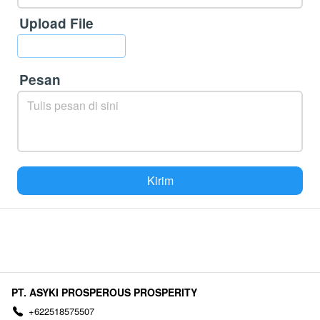
Upload File
`
Pesan
Kirim
`
PT. ASYKI PROSPEROUS PROSPERITY
+622518575507