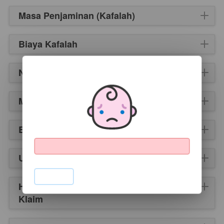
Masa Penjaminan (Kafalah)
Biaya Kafalah
Nilai Penjaminan Awal
Mulai Penjaminan
Berakhir Penjaminan
Uraian Manfaat Penjaminan Kafalah
`
Hak Mahful Lahu Untuk Mengajukan
Klaim