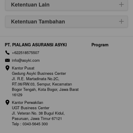
Ketentuan Lain
Ketentuan Tambahan
PT. PIALANG ASURANSI ASYKI
Program
+622518575507
info@asyki.com
Kantor Pusat

Gedung Asyki Business Center

Jl. R.E. Martadinata No.2C, 
RT.06/RW.03, Sempur, Kecamatan 
Bogor Tengah, Kota Bogor, Jawa Barat 
16129
Kantor Perwakilan

UGT Business Center

Jl. Veteran No. 38 Bugul Kidul, 
Pasuruan, Jawa Timur 67121

Telp : 0343-5645 300
